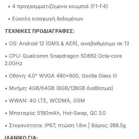
• 4 προγραμματιζόμενα κουμπιά (F1-F4)
• Εύκολη εισαγωγή δεδομένων
ΤΕΧΝΙΚΕΣ ΠΡΟΔΙΑΓΡΑΦΕΣ:
• OS: Android 12 (GMS & AER), αναβαθμίσιμο σε 13
• CPU: Qualcomm Snapdragon SD662 Octa-core
2.0GHz
• Οθόνη: 4.0" WVGA 480×800, Gorilla Glass III
• Μνήμη: 4GB/64GB (6GB/128GB διαθέσιμα)
• WWAN: 4G LTE, WCDMA, GSM
• Μπαταρία: 5180mAh, Hot-Swap, QC 3.0
• Στεγανότητα: IP67, πτώση 1.8m | Βάρος: 288.5g
ΙΔΑΝΙΚΟ ΓΙΑ: